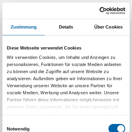
Geben Sie Ihre Wunschklinik bereits im Rehabilitationsantrag
an
Haben Sie bereits einen Antrag gestellt, ohne Ihre Präferenz
anzugeben? Sie können Ihren Wunsch auch nachträglich als
Zustimmung
Details
Über Cookies
Ergänzung zum Antrag einreichen
Bei Fragen zur Eignung oder Zulassung einer Klinik beraten wir Sie
gerne.
Diese Webseite verwendet Cookies
Wir verwenden Cookies, um Inhalte und Anzeigen zu
personalisieren, Funktionen für soziale Medien anbieten
zu können und die Zugriffe auf unsere Website zu
analysieren. Außerdem geben wir Informationen zu Ihrer
Verwendung unserer Website an unsere Partner für
soziale Medien, Werbung und Analysen weiter. Unsere
Partner führen diese Informationen möglicherweise mit
weiteren Daten zusammen, die Sie ihnen bereitgestellt
haben oder die sie im Rahmen Ihrer Nutzung der Dienste
gesammelt haben.
Einwilligungsauswahl
Notwendig