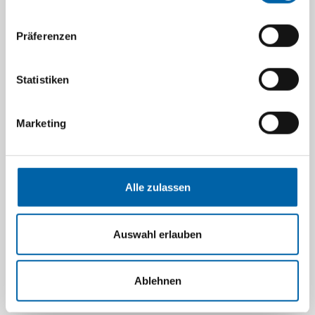
Präferenzen
Wir unterstützen Sie bei der Antragstellung
Der Antragsprozess kann mitunter komplex erscheinen. Wir
Statistiken
begleiten Sie gerne durch alle Schritte – persönlich, telefonisch oder
online. Zögern Sie nicht, uns zu kontaktieren.
Folgende Stellen können Sie im Antragsprozess unterstützen:
Marketing
Sozialdienste der Krankenhäuser
– insbesondere für
Patienten und Patientinnen, die sich aktuell in stationärer
Behandlung befinden
Ihr behandelnder Haus- bzw. Facharzt/Ihre behandelnde
Alle zulassen
Haus- bzw. Fachärztin
– für die medizinische Dokumentation
und Verordnung
Die zuständigen Kostenträger
– in der Regel die Deutsche
Rentenversicherung (DRV) oder Ihre gesetzliche bzw. private
Auswahl erlauben
Krankenversicherung (GKV/PKV)
Unser Reha-Team
– wir beraten Sie gerne zu allen Fragen
rund um die Antragstellung
Ablehnen