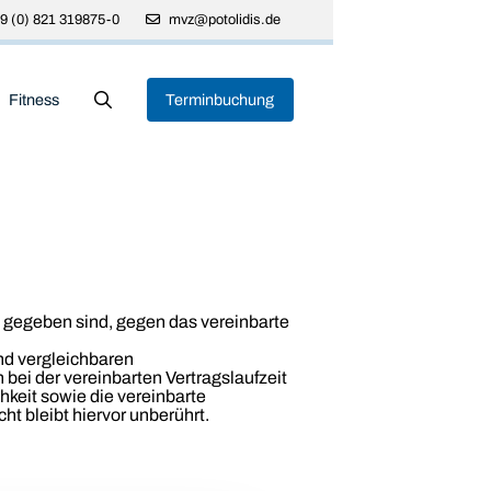
9 (0) 821 319875-0
mvz@potolidis.de
Fitness
Terminbuchung
 gegeben sind, gegen das vereinbarte
nd vergleichbaren
ei der vereinbarten Vertragslaufzeit
hkeit sowie die vereinbarte
t bleibt hiervor unberührt.