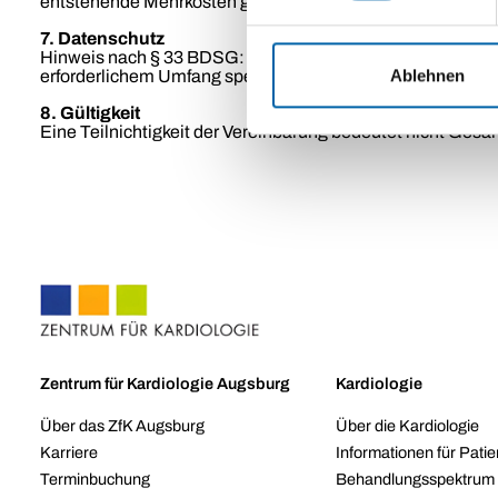
entstehende Mehrkosten gehen zu Lasten des Mitglieds.
7. Datenschutz
Hinweis nach § 33 BDSG: Es wird darauf hingewiesen, dass
Ablehnen
erforderlichem Umfang speichert.
8. Gültigkeit
Eine Teilnichtigkeit der Vereinbarung bedeutet nicht Gesam
Zentrum für Kardiologie Augsburg
Kardiologie
Über das ZfK Augsburg
Über die Kardiologie
Karriere
Informationen für Pati
Terminbuchung
Behandlungsspektrum