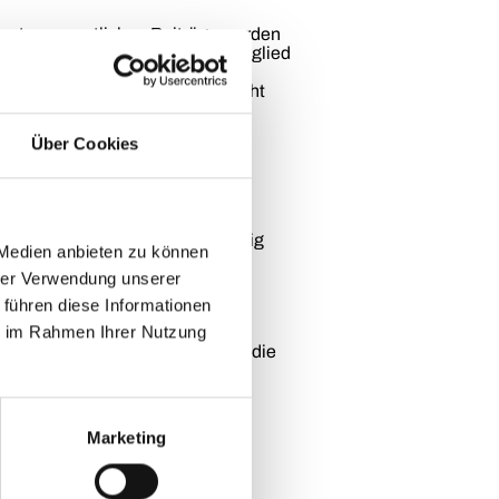
einbarten monatlichen Beiträge werden
sabschluss fällig. Gerät das Mitglied
zur Zahlung fällig.
uch werden vom 7FITaugsburg nicht
Über Cookies
r Wochen zum Monatsende vorzeitig
 Medien anbieten zu können
hrer Verwendung unserer
 führen diese Informationen
ie im Rahmen Ihrer Nutzung
, es sei denn, der Verlust oder die
es Lebens, des Körpers oder der
Marketing
Durch schuldhafte Unterlassung