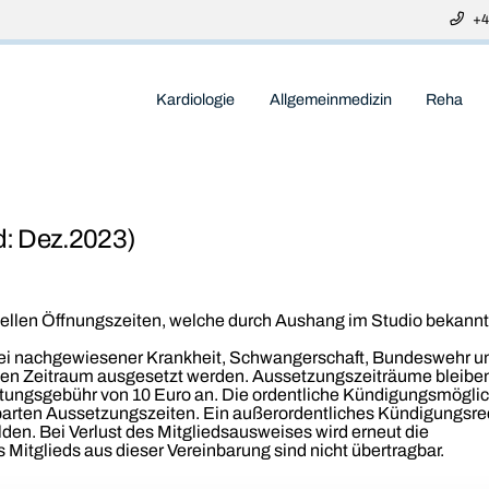
+4
Kardiologie
Allgemeinmedizin
Reha
d: Dez.2023)
iellen Öffnungszeiten, welche durch Aushang im Studio bekannt
bei nachgewiesener Krankheit, Schwangerschaft, Bundeswehr u
n Zeitraum ausgesetzt werden. Aussetzungszeiträume bleiben b
itungsgebühr von 10 Euro an. Die ordentliche Kündigungsmöglic
barten Aussetzungszeiten. Ein außerordentliches Kündigungsrech
lden. Bei Verlust des Mitgliedsausweises wird erneut die
 Mitglieds aus dieser Vereinbarung sind nicht übertragbar.