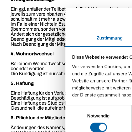
Ein ggf. anfallender Teilbetrag ab Zutritt bis zum Vertrags
jeweils zum vereinbarten Abbuchungstermin im voraus fälli
schuldhaft mit mehr als zwei Monatsbeiträgen in Verzug, so
Im Falle einer Nichteinlösung des Mitgliedsbeitrages anf
übernommen, sondern vom Mitglied per Lastschriftverfah
Ändert sich der gesetzliche Mehrwertsteuersatz, so ändert
Zustimmung
Beendigung der Mitgliedschaft
Nach Beendigung der Mitgliedschaft bitten wir um Rückg
4. Wohnortwechsel
Diese Webseite verwendet 
Bei einem Wohnortwechsel (Entfernung über 30 km zum Stu
Wir verwenden Cookies, um I
beendet werden.
und die Zugriffe auf unsere 
Die Kündigung ist nur schriftlich und in Verbindung mit 
Website an unsere Partner fü
5. Haftung
möglicherweise mit weiteren
Eine Haftung für den Verlust oder Beschädigung mitgebrac
der Dienste gesammelt habe
Beschädigung ist auf grob fahrlässiges oder vorsätzliches
Eine Haftung des Studios für leichte Fahrlässigkeiten ist 
Gesundheit, die auf einer fahrlässigen Pflichtverletzung d
Einwilligungsauswahl
Notwendig
6. Pflichten der Mitglieder
Änderungen des Namens, der Adresse und der Bankverbindu