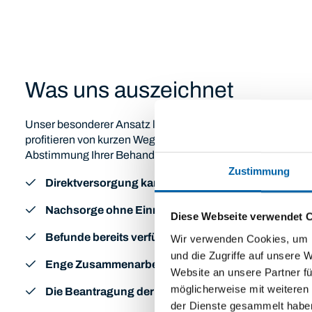
Was uns auszeichnet
Unser besonderer Ansatz liegt in der nahtlosen Betreuung
profitieren von kurzen Wegen, direkter Kommunikation zw
Abstimmung Ihrer Behandlung:
Zustimmung
Direktversorgung kardiologischer Patientinnen und
Nachsorge ohne Einrichtungswechsel
- Kurze Wege
Diese Webseite verwendet 
Befunde bereits verfügbar
durch zentrale Dokument
Wir verwenden Cookies, um I
und die Zugriffe auf unsere 
Enge Zusammenarbeit der Ärztinnen und Ärzte
für 
Website an unsere Partner fü
möglicherweise mit weiteren
Die Beantragung der Reha für Patientinnen und Pat
der Dienste gesammelt habe