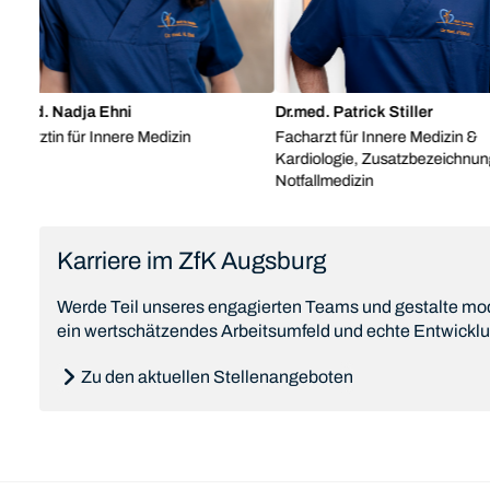
med. Nadja Ehni
Dr.med. Patrick Stiller
ärztin für Innere Medizin
Facharzt für Innere Medizin &
Kardiologie, Zusatzbezeichnung
Notfallmedizin
Karriere im ZfK Augsburg
Werde Teil unseres engagierten Teams und gestalte mode
ein wertschätzendes Arbeitsumfeld und echte Entwickl
Zu den aktuellen Stellenangeboten