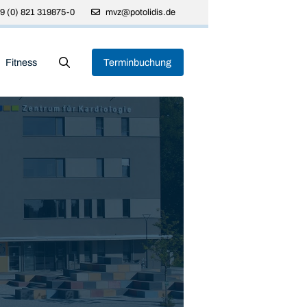
9 (0) 821 319875-0
mvz@potolidis.de
Fitness
Terminbuchung