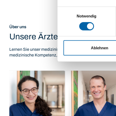
Einwilligungsauswahl
Notwendig
Über uns
Unsere Ärzte & Fachmedizin
Ablehnen
Lernen Sie unser medizinisches Team aus allen Bereichen
medizinische Kompetenz, persönliche Betreuung und ein s