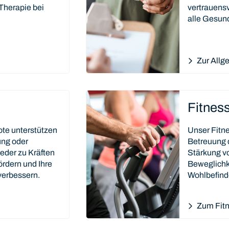
Therapie bei
vertrauensv
alle Gesun
Zur Allg
Fitnes
te unterstützen
Unser Fitn
ung oder
Betreuung d
eder zu Kräften
Stärkung vo
ördern und Ihre
Beweglichke
verbessern.
Wohlbefinde
Zum Fit