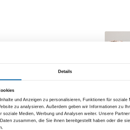
 unserer Patientinnen und Patienten. Sie
ischen den Fachbereichen und einer optimalen
Details
 Patienten vor Ort
ohne lange Wartezeiten
 durch interdisziplinäre Teams
Cookies
ation
nhalte und Anzeigen zu personalisieren, Funktionen für soziale
Website zu analysieren. Außerdem geben wir Informationen zu I
optimale Behandlungsergebnisse
r soziale Medien, Werbung und Analysen weiter. Unsere Partner
 Daten zusammen, die Sie ihnen bereitgestellt haben oder die s
ienten
übernehmen wir bei Bedarf für Sie
n.