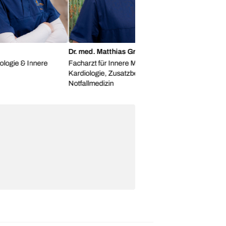
Dr. med. Matthias Graf
Mohammad 
gie & Innere
Facharzt für Innere Medizin &
Facharzt fü
Kardiologie, Zusatzbezeichnung
Notfallmedizin