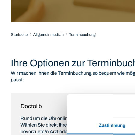
Startseite
Allgemeinmedizin
Terminbuchung
Ihre Optionen zur Terminbu
Wir machen Ihnen die Terminbuchung so bequem wie mögli
passt:
Doctolib
Rund um die Uhr online buchbar, mit sofortiger Termi
Wählen Sie direkt Ihren Wunschtermin und, wenn gewü
Zustimmung
bevorzugte/n Arzt oder Ärztin. Sie erhalten automatis