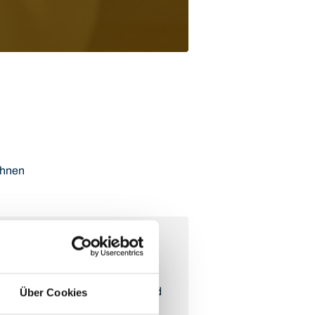
Ihnen
er
+49 (0) 821 319875-10.
Unser
gen, beantwortet erste Fragen und
Über Cookies
assenden Termin. Besonders