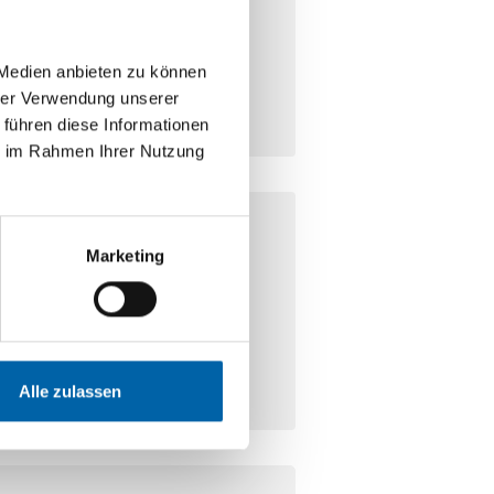
 sind, welcher Fachbereich für
 ein komplexeres Anliegen haben.
 Medien anbieten zu können
hrer Verwendung unserer
 führen diese Informationen
ie im Rahmen Ihrer Nutzung
Marketing
n Sie an
mvz@potolidis.de
.
Ihr Anliegen in Ruhe schildern
n mitschicken wollen. Bitte
ein, wir melden uns
Alle zulassen