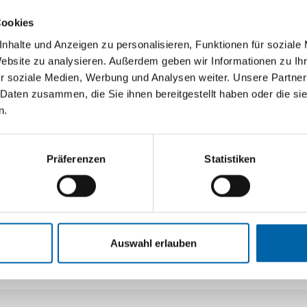
 unkompliziert
empfehlenswert, wenn Sie unsicher
eife: einfach,
Sie der richtige ist, oder wenn Sie
Cookies
nhalte und Anzeigen zu personalisieren, Funktionen für soziale
Website zu analysieren. Außerdem geben wir Informationen zu I
r soziale Medien, Werbung und Analysen weiter. Unsere Partner
 Daten zusammen, die Sie ihnen bereitgestellt haben oder die s
n.
E-Mail-Anfragen
Präferenzen
Statistiken
ohne Telefonat
Schriftliche Terminwünsche sende
auch für
Nutzen Sie diese Option, wenn Sie 
e Rückfragen.
möchten oder ergänzende Unterlage
planen Sie etwas mehr Vorlaufzeit 
schnellstmöglich bei Ihnen.
Auswahl erlauben