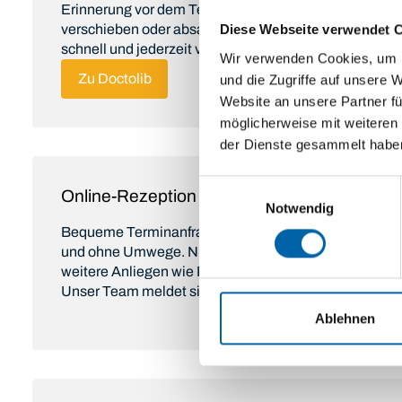
Erinnerung vor dem Termin und können ihn bei Bedarf
verschieben oder absagen. Kein Anruf, keine Warteschl
Diese Webseite verwendet 
schnell und jederzeit verfügbar.
Wir verwenden Cookies, um I
Zu Doctolib
und die Zugriffe auf unsere 
Website an unsere Partner fü
möglicherweise mit weiteren
der Dienste gesammelt habe
Einwilligungsauswahl
Online-Rezeption
Notwendig
Bequeme Terminanfrage direkt über unsere Website: 
und ohne Umwege. Nutzen Sie die Online-Rezeption 
weitere Anliegen wie Rezeptanfragen oder allgemein
Unser Team meldet sich zeitnah bei Ihnen zurück.
Ablehnen