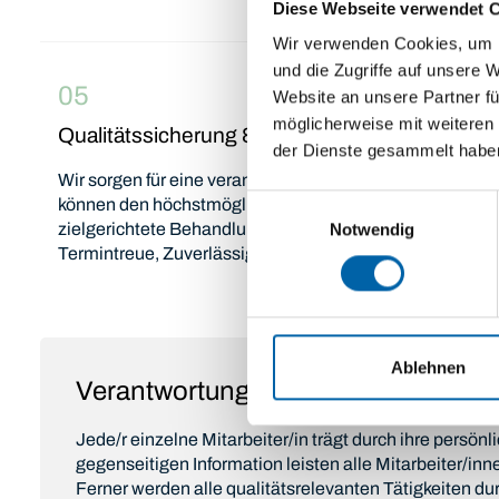
Diese Webseite verwendet 
Wir verwenden Cookies, um I
und die Zugriffe auf unsere 
05
Website an unsere Partner fü
möglicherweise mit weiteren
Qualitätssicherung & Transparenz
der Dienste gesammelt habe
Wir sorgen für eine verantwortungsvolle Betreuung unser
Einwilligungsauswahl
können den höchstmöglichen Qualitätsstandards gewähr
zielgerichtete Behandlungsangebote und transparenter 
Notwendig
Termintreue, Zuverlässigkeit und Servicebereitschaft ko
Ablehnen
Verantwortung und Zusammenarbei
Jede/r einzelne Mitarbeiter/in trägt durch ihre persönl
gegenseitigen Information leisten alle Mitarbeiter/in
Ferner werden alle qualitätsrelevanten Tätigkeiten d