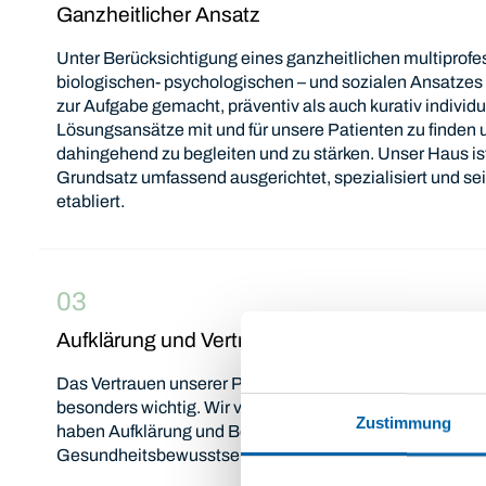
Ganzheitlicher Ansatz
Unter Berücksichtigung eines ganzheitlichen multiprofe
biologischen- psychologischen – und sozialen Ansatzes
zur Aufgabe gemacht, präventiv als auch kurativ individu
Lösungsansätze mit und für unsere Patienten zu finden 
dahingehend zu begleiten und zu stärken. Unser Haus i
Grundsatz umfassend ausgerichtet, spezialisiert und sei
etabliert.
03
Aufklärung und Vertrauen
Das Vertrauen unserer Patienten ist uns für eine erfolgr
besonders wichtig. Wir verstehen uns als medizinische D
Zustimmung
haben Aufklärung und Beratung der Patienten zur Förde
Gesundheitsbewusstseins erste Priorität.