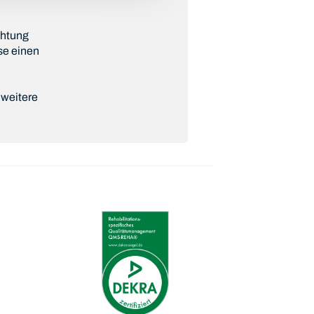
chtung
se einen
 weitere