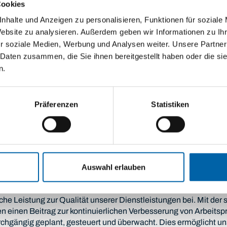
Cookies
nhalte und Anzeigen zu personalisieren, Funktionen für soziale
Website zu analysieren. Außerdem geben wir Informationen zu I
06
r soziale Medien, Werbung und Analysen weiter. Unsere Partner
 Daten zusammen, die Sie ihnen bereitgestellt haben oder die s
Kontinuierliche Weiterbildung
n.
er Patienten. Wir
Zur Erreichung dieses hohen Qualität
leisten indem wir
als erfahrene und versierte Fachkräfte 
Abläufe mit
wir uns kontinuierlich weiter.
Präferenzen
Statistiken
mbinieren.
Auswahl erlauben
t
iche Leistung zur Qualität unserer Dienstleistungen bei. Mit der 
nen einen Beitrag zur kontinuierlichen Verbesserung von Arbeits
urchgängig geplant, gesteuert und überwacht. Dies ermöglicht u