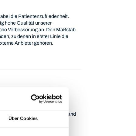
abei die Patientenzufriedenheit.
ig hohe Qualität unserer
liche Verbesserung an. Den Maßstab
den, zu denen in erster Linie die
xterne Anbieter gehören.
die qualitativ besten
 wir stets auf den aktuellen Stand
Über Cookies
rapiestandards. Nur mit guten,
sstrategien stützen wir den
eben Sicherheit.