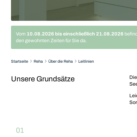
Vom
10.08.2026 bis einschließlich 21.08.2026
befind
den gewohnten Zeiten für Sie da.
Startseite
Reha
Über die Reha
Leitlinien
Die
Unsere Grundsätze
See
Lei
Sor
01