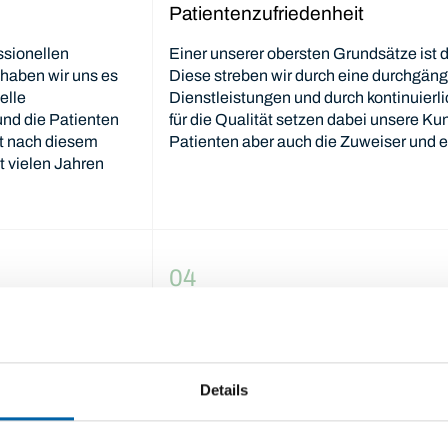
Patientenzufriedenheit
ssionellen
Einer unserer obersten Grundsätze ist d
 haben wir uns es
Diese streben wir durch eine durchgäng
elle
Dienstleistungen und durch kontinuier
und die Patienten
für die Qualität setzen dabei unsere Kun
st nach diesem
Patienten aber auch die Zuweiser und e
t vielen Jahren
04
Stand der Wissenschaft
eiche Therapie
Unsere Patienten haben ein Anrecht auf 
ienstleister somit
Behandlungsmethoden. Deshalb arbeiten
Details
rung des
der Wissenschaft nach anerkannten The
eindeutigen Diagnosen und Behandlung
Therapieerfolg unserer Patienten und g