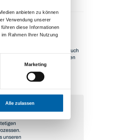
 Medien anbieten zu können
hrer Verwendung unserer
 führen diese Informationen
ie im Rahmen Ihrer Nutzung
sstandards und um unseren Anspruch
zu erhalten und auszubauen, bilden
Marketing
Alle zulassen
stetigen
prozessen.
ns unseren